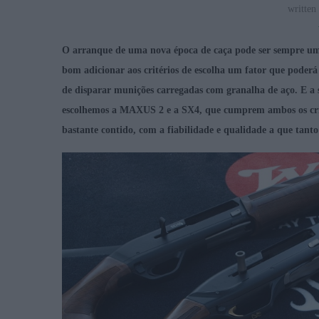
written
O arranque de uma nova época de caça pode ser sempre um 
bom adicionar aos critérios de escolha um fator que poderá 
de disparar munições carregadas com granalha de aço. E a 
escolhemos a MAXUS 2 e a SX4, que cumprem ambos os crité
bastante contido, com a fiabilidade e qualidade a que