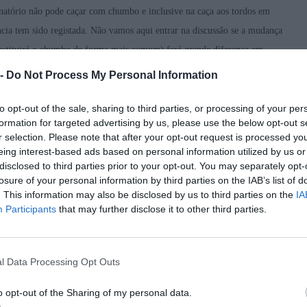
venatório não pode caçar com chumbo e inclusive na caça aos tordos em
ncia tem sido registada. Não vamos aqui entrar na discussão se a mudança
substituirá o chumbo de forma mais comum) fará grande diferença em
vamos ter de lidar com esta situação. Ainda não sabemos bem a que nível,
 -
Do Not Process My Personal Information
os de ter em conta pelo menos mais um critério se pensarmos adquirir
om aço sem restrições.
to opt-out of the sale, sharing to third parties, or processing of your per
formation for targeted advertising by us, please use the below opt-out s
r selection. Please note that after your opt-out request is processed y
eing interest-based ads based on personal information utilized by us or
disclosed to third parties prior to your opt-out. You may separately opt-
mos tempos uma maior oferta de munições alternativas no mercado e – esta
losure of your personal information by third parties on the IAB’s list of
artuchos, com valores para as cargas com aço muito próximo dos
. This information may also be disclosed by us to third parties on the
IA
tos! Encontramos nas espingardas de caça em calibre 12 disponíveis no
Participants
that may further disclose it to other third parties.
inas olímpicas e de Fosso;
l Data Processing Opt Outs
o opt-out of the Sharing of my personal data.