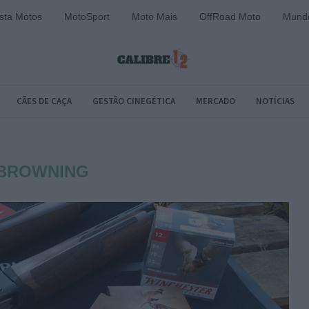
sta Motos
MotoSport
Moto Mais
OffRoad Moto
Mundo
CÃES DE CAÇA
GESTÃO CINEGÉTICA
MERCADO
NOTÍCIAS
BROWNING