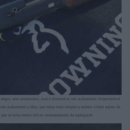
 negro, sem ornamentos, mas a demonstrar um acabamento irrepreensível.
com acabamento a óleo, que torna mais simples a manter o bom aspeto da
que se torna muito útil no manuseamento da espingarda.