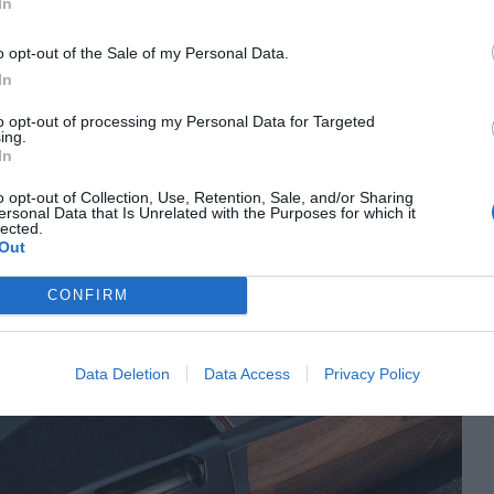
In
as vocacionadas para a caça de aves aquáticas de grande porte
o opt-out of the Sale of my Personal Data.
In
didas cada vez mais espingardas com câmara de 89 milímetros (3,5
to opt-out of processing my Personal Data for Targeted
 países do centro e norte do continente. Com uma espingarda Super
ing.
In
os mais “poderosos” cartuchos carregados com aço.
o opt-out of Collection, Use, Retention, Sale, and/or Sharing
à beira-mar plantado, a escolha de uma espingarda com câmara 12/76 será
ersonal Data that Is Unrelated with the Purposes for which it
lected.
m aço podemos disparar 36 gramas, uma carga que permitirá cobrar com
Out
ista de espécies cinegéticas. Por isso foi esta a nossa escolha.
CONFIRM
G MAXUS 2 Hunter
Data Deletion
Data Access
Privacy Policy