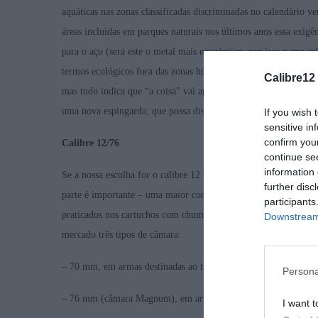
aquáticas nas zonas classificadas discriminadas no calendário 
áreas incluídas em parques naturais nos últimos anos essa exigê
para o aço (será este o metal mais económico, por isso o que 
termos ecológicos fora das zonas húmidas, mas a verdade é que 
Calibre12
mas tudo indica que “a coisa” vai apertar! Por isso mesmo, tem
uma nova espingarda; que possa disparar munições carregadas c
If you wish 
sensitive in
confirm you
Calibre 12/76
continue se
information 
Se a nossa escolha for o calibre 12 vamos encontrar nos próxi
further disc
parte é importante – uma maior competitividade de preço nos c
participants
praticados nos cartuchos com chumbo. E alguns casos mais bara
Downstream 
mercado três tipos de câmara:
– 70 mm, em armas destinadas ao tiro de competição nas discipl
Persona
– 76 mm (câmara Magnum), em armas de Sporting e caça;
I want t