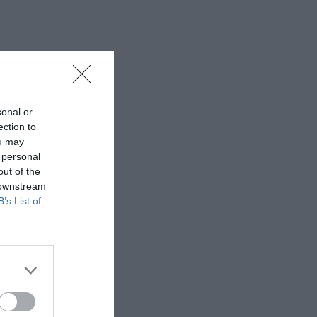
sonal or
ection to
ou may
 personal
out of the
 downstream
B’s List of