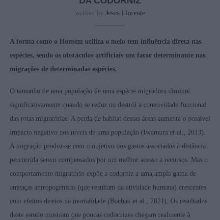
DA CODORNIZ
written by
Jesus Llorente
A forma como o Homem utiliza o meio tem influência direta nas
espécies, sendo os obstáculos artificiais um fator determinante nas
migrações de determinadas espécies.
O tamanho de uma população de uma espécie migradora diminui
significativamente quando se reduz ou destrói a conetividade funcional
das rotas migratórias. A perda de habitat dessas áreas aumenta o possível
impacto negativo nos níveis de uma população (Iwamura et al., 2013).
A migração produz-se com o objetivo dos gastos associados à distância
percorrida serem compensados por um melhor acesso a recursos. Mas o
comportamento migratório expõe a codorniz a uma ampla gama de
ameaças antropogénicas (que resultam da atividade humana) crescentes
com efeitos diretos na mortalidade (Buchan et al., 2021). Os resultados
deste estudo mostram que poucas codornizes chegam realmente à