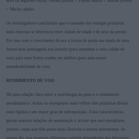
sexo da seguinte forma: Fêmea juvenil < Fêmea adulta < Macho juvenil
< Macho adulto.
Os investigadores concluíram que o tamanho das rémiges primárias
mais externas se diferencia entre classes de idade e de sexo da perdiz.
Por isso com o crescimento da ave a forma da ponta asa muda de uma
forma mais pontiaguda nos juvenis (para aumentar a velo cidade de
voo) para uma forma romba em adultos (para uma maior
manobrabilidade de voo).
RENDIMENTO DE VOO
Há uma relação clara entre a morfologia da pena e o rendimento
aerodinâmico. Assim os exemplares mais velhos têm primárias distais
mais rígidas e um maior grau de sobreposição. Estas características
geram maiores relações de sustentação e arraste que nos exemplares
juvenis, cujas asas têm penas mais flexíveis e menos sobrepostas. As
pontas das asas mostram diferentes padrões dependendo das diferentes