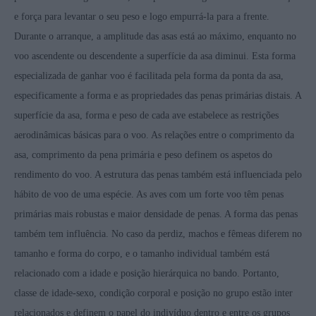
e força para levantar o seu peso e logo empurrá-la para a frente.
Durante o arranque, a amplitude das asas está ao máximo, enquanto no
voo ascendente ou descendente a superfície da asa diminui. Esta forma
especializada de ganhar voo é facilitada pela forma da ponta da asa,
especificamente a forma e as propriedades das penas primárias distais. A
superfície da asa, forma e peso de cada ave estabelece as restrições
aerodinâmicas básicas para o voo. As relações entre o comprimento da
asa, comprimento da pena primária e peso definem os aspetos do
rendimento do voo. A estrutura das penas também está influenciada pelo
hábito de voo de uma espécie. As aves com um forte voo têm penas
primárias mais robustas e maior densidade de penas. A forma das penas
também tem influência. No caso da perdiz, machos e fêmeas diferem no
tamanho e forma do corpo, e o tamanho individual também está
relacionado com a idade e posição hierárquica no bando. Portanto,
classe de idade-sexo, condição corporal e posição no grupo estão inter
relacionados e definem o papel do indivíduo dentro e entre os grupos