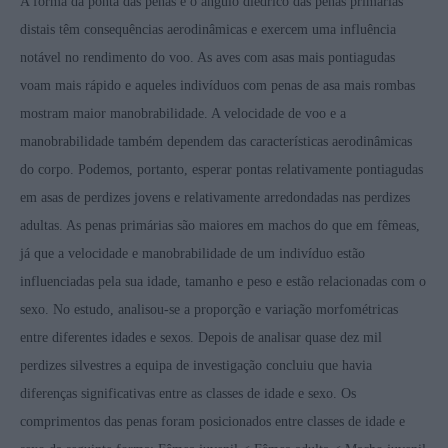
A forma da ponta das penas e o ângulo diédrico das penas primárias
distais têm consequências aerodinâmicas e exercem uma influência
notável no rendimento do voo. As aves com asas mais pontiagudas
voam mais rápido e aqueles indivíduos com penas de asa mais rombas
mostram maior manobrabilidade. A velocidade de voo e a
manobrabilidade também dependem das características aerodinâmicas
do corpo. Podemos, portanto, esperar pontas relativamente pontiagudas
em asas de perdizes jovens e relativamente arredondadas nas perdizes
adultas. As penas primárias são maiores em machos do que em fêmeas,
já que a velocidade e manobrabilidade de um indivíduo estão
influenciadas pela sua idade, tamanho e peso e estão relacionadas com o
sexo. No estudo, analisou-se a proporção e variação morfométricas
entre diferentes idades e sexos. Depois de analisar quase dez mil
perdizes silvestres a equipa de investigação concluiu que havia
diferenças significativas entre as classes de idade e sexo. Os
comprimentos das penas foram posicionados entre classes de idade e