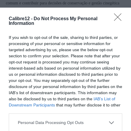
comum e contribuir para decisões de conservação e gestão cinegética
baseadas em evidência científica. Em Portugal, a iniciativa conta com a
Calibre12 -
Do Not Process My Personal
participação da Federação Portuguesa de Caça – Fencaça.
Information
If you wish to opt-out of the sale, sharing to third parties, or
processing of your personal or sensitive information for
targeted advertising by us, please use the below opt-out
section to confirm your selection. Please note that after your
opt-out request is processed you may continue seeing
interest-based ads based on personal information utilized by
us or personal information disclosed to third parties prior to
your opt-out. You may separately opt-out of the further
disclosure of your personal information by third parties on the
IAB’s list of downstream participants. This information may
also be disclosed by us to third parties on the
IAB’s List of
Downstream Participants
that may further disclose it to other
third parties.
Personal Data Processing Opt Outs