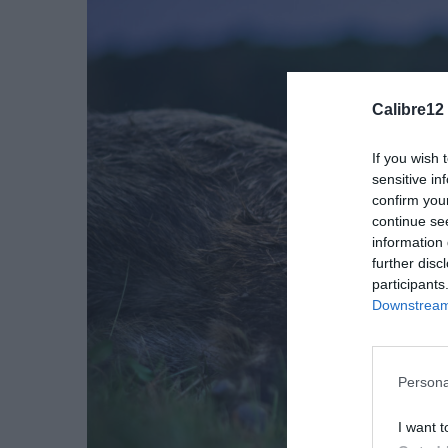
Calibre12
If you wish 
sensitive in
confirm you
continue se
information 
further disc
participants
Downstream 
Persona
I want t