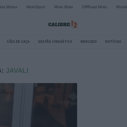
sta Motos
MotoSport
Moto Mais
OffRoad Moto
Mundo
CÃES DE CAÇA
GESTÃO CINEGÉTICA
MERCADO
NOTÍCIAS
G:
JAVALI