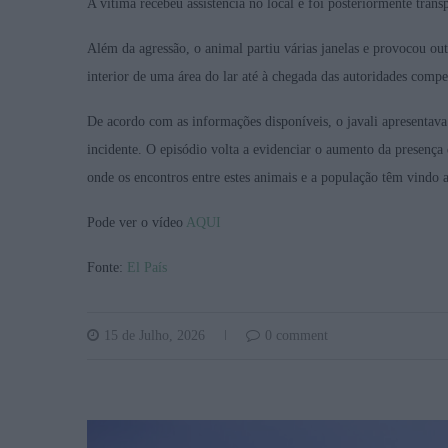
A vítima recebeu assistência no local e foi posteriormente trans
Além da agressão, o animal partiu várias janelas e provocou out
interior de uma área do lar até à chegada das autoridades com
De acordo com as informações disponíveis, o javali apresenta
incidente. O episódio volta a evidenciar o aumento da presença 
onde os encontros entre estes animais e a população têm vindo a
Pode ver o vídeo
AQUI
Fonte:
El País
15 de Julho, 2026
0 comment