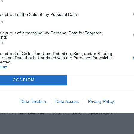
In
o opt-out of the Sale of my Personal Data.
In
Caça Maior
NTINUA PRESENTE E O CONTROLO
to opt-out of processing my Personal Data for Targeted
ing.
 É FUNDAMENTAL
In
ten by
Redação
o opt-out of Collection, Use, Retention, Sale, and/or Sharing
ersonal Data that Is Unrelated with the Purposes for which it
lected.
Out
meaça sanitária relevante, principalmente em Espanha, apesar de o
unscrito.
CONFIRM
forçadas de vigilância epidemiológica, biossegurança nas explorações e
Data Deletion
Data Access
Privacy Policy
ealizou um estudo sobre a evolução da doença e o papel da gestão
: