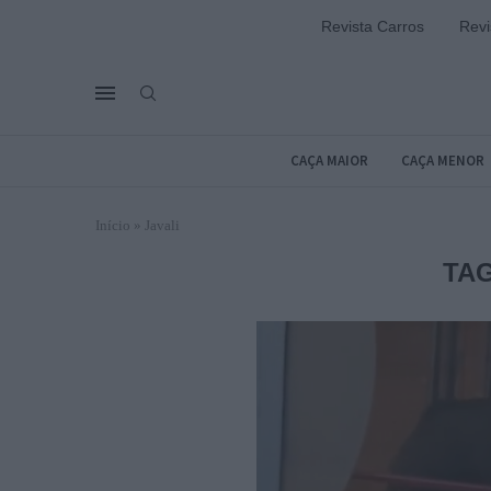
Revista Carros
Revi
CAÇA MAIOR
CAÇA MENOR
Início
»
Javali
TA