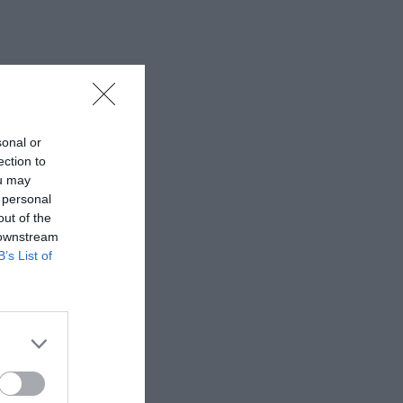
sonal or
ection to
ou may
 personal
out of the
 downstream
B’s List of