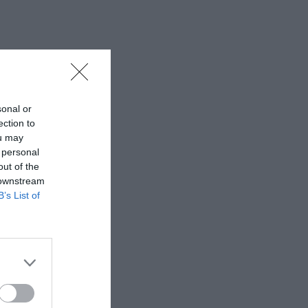
sonal or
ection to
ou may
 personal
out of the
 downstream
B’s List of