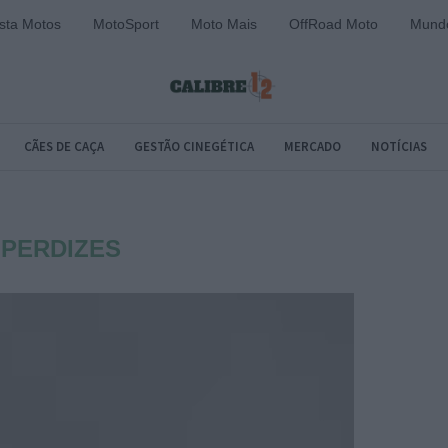
sta Motos
MotoSport
Moto Mais
OffRoad Moto
Mundo
CÃES DE CAÇA
GESTÃO CINEGÉTICA
MERCADO
NOTÍCIAS
:
PERDIZES