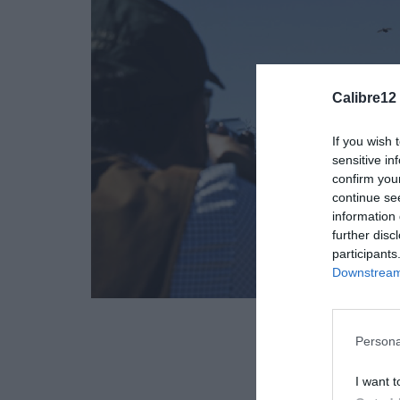
Calibre12
If you wish 
sensitive in
confirm you
continue se
information 
further disc
participants
Downstream 
Persona
O TIRO À P
I want t
writ