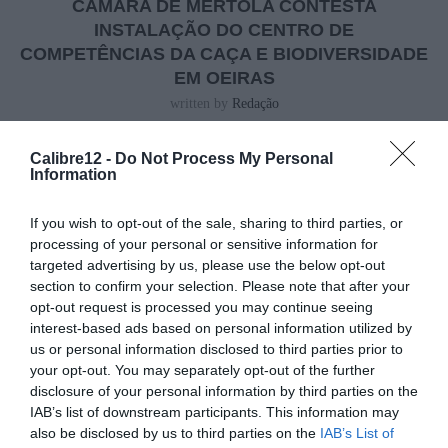
CÂMARA DE MÉRTOLA CONTESTA
INSTALAÇÃO DO CENTRO DE
COMPETÊNCIAS DA CAÇA E BIODIVERSIDADE
EM OEIRAS
written by
Redação
Calibre12 -
Do Not Process My Personal
A Câmara Municipal de Mértola manifestou a sua discordância
Information
relativamente à intenção do Instituto Nacional de Investigação
Agrária e Veterinária (INIAV) de instalar o futuro Centro de
If you wish to opt-out of the sale, sharing to third parties, or
processing of your personal or sensitive information for
Competências da Caça e Biodiversidade (CCCB) em Oeiras. O
targeted advertising by us, please use the below opt-out
município considera que Mértola reúne condições mais adequadas
section to confirm your selection. Please note that after your
para acolher esta estrutura ligada à investigação e gestão
opt-out request is processed you may continue seeing
interest-based ads based on personal information utilized by
cinegética.
us or personal information disclosed to third parties prior to
your opt-out. You may separately opt-out of the further
Segundo um comunicado do presidente da autarquia, Mário Tomé, a
disclosure of your personal information by third parties on the
decisão causa “estranheza e indignação”, sobretudo por considerar que
IAB’s list of downstream participants. This information may
Oeiras não possui a mesma ligação ao setor da caça e à realidade
also be disclosed by us to third parties on the
IAB’s List of