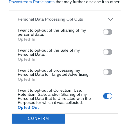
Downstream Participants
that may further disclose it to other
cinegética do território alentejano. Defende que Mértola possui
third parties.
experiência consolidada na área, destacando iniciativas como as
Personal Data Processing Opt Outs
Jornadas da Caça, a Feira da Caça e projetos de conservação de espécies
como a lebre-ibérica e o coelho-bravo. O município sublinha ainda o
I want to opt-out of the Sharing of my
personal data.
papel da Estação Biológica de Mértola, onde trabalham vários
Opted In
investigadores especializados em biodiversidade e cinegética,
I want to opt-out of the Sale of my
considerando que a instalação do CCCB no concelho permitiria reforçar
Personal Data.
Opted In
a ligação entre investigação, conservação da natureza e desenvolvimento
rural.
I want to opt-out of processing my
Personal Data for Targeted Advertising.
Opted In
Além de defender a localização do centro em Mértola, a autarquia
solicitou também a sua integração na comissão instaladora do projeto,
I want to opt-out of Collection, Use,
Retention, Sale, and/or Sharing of my
argumentando que os territórios rurais devem ter um papel central nas
Personal Data that Is Unrelated with the
Purposes for which it was collected.
decisões relacionadas com biodiversidade e atividade cinegética em
Opted Out
Portugal.
CONFIRM
Fonte:
Correio Alentejo