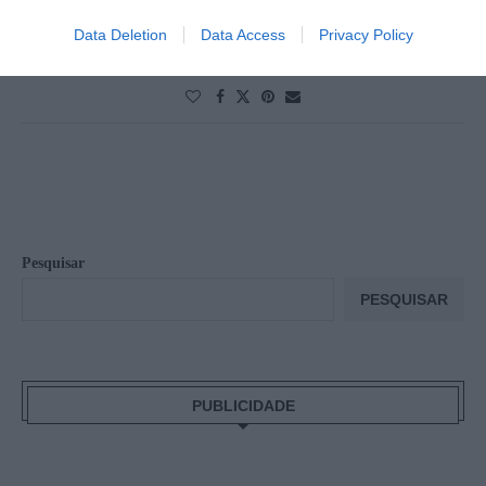
Data Deletion
Data Access
Privacy Policy
13 de Maio, 2026
0 comment
Pesquisar
PESQUISAR
PUBLICIDADE