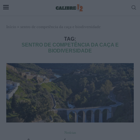
Início
»
sentro de competência da caça e biodiversidade
TAG:
SENTRO DE COMPETÊNCIA DA CAÇA E
BIODIVERSIDADE
Notícias