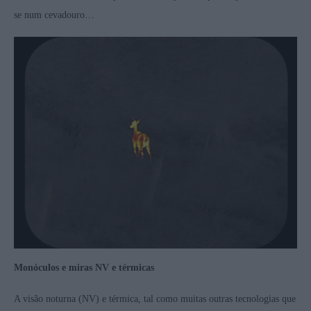
se num cevadouro…
Monóculos e miras NV e térmicas
A visão noturna (NV) e térmica, tal como muitas outras tecnologias que