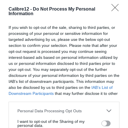
espera.
Calibre12 -
Do Not Process My Personal
Information
Hoje é muito mais simples. Basta visionar as fotos e podemos ver, além
do dia e hora, praticamente todos os detalhes do visitante. E tudo isto
If you wish to opt-out of the sale, sharing to third parties, or
processing of your personal or sensitive information for
pode ser em direto, graças à tecnologia 4G (e 5G) que nos permite
targeted advertising by us, please use the below opt-out
acompanhar em tempo real tudo o que se passa nos nossos cevadouros.
section to confirm your selection. Please note that after your
Podemos inclusive interagir com o equipamento, configurando-o
opt-out request is processed you may continue seeing
interest-based ads based on personal information utilized by
remotamente.
us or personal information disclosed to third parties prior to
your opt-out. You may separately opt-out of the further
Evidentemente, este tipo de equipamento utilizado de forma mal-
disclosure of your personal information by third parties on the
intencionada permite abater os grandes navalheiros sem história.
IAB’s list of downstream participants. This information may
also be disclosed by us to third parties on the
IAB’s List of
Contudo, serão também as “trail-cams” uma excelente ferramenta de
Downstream Participants
that may further disclose it to other
gestão para conhecer melhor o que temos na nossa zona de caça e assim
third parties.
elaborar planos com menor margem de erro.
Personal Data Processing Opt Outs
Torretas balísticas
I want to opt-out of the Sharing of my
personal data.