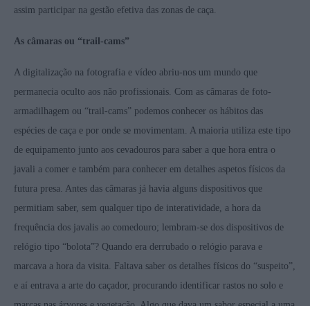
assim participar na gestão efetiva das zonas de caça.
As câmaras ou “trail-cams”
A digitalização na fotografia e vídeo abriu-nos um mundo que
permanecia oculto aos não profissionais. Com as câmaras de foto-
armadilhagem ou “trail-cams” podemos conhecer os hábitos das
espécies de caça e por onde se movimentam. A maioria utiliza este tipo
de equipamento junto aos cevadouros para saber a que hora entra o
javali a comer e também para conhecer em detalhes aspetos físicos da
futura presa. Antes das câmaras já havia alguns dispositivos que
permitiam saber, sem qualquer tipo de interatividade, a hora da
frequência dos javalis ao comedouro; lembram-se dos dispositivos de
relógio tipo “bolota”? Quando era derrubado o relógio parava e
marcava a hora da visita. Faltava saber os detalhes físicos do “suspeito”,
e aí entrava a arte do caçador, procurando identificar rastos no solo e
marcas nas árvores e vegetação. Algo que dava um sabor especial a uma