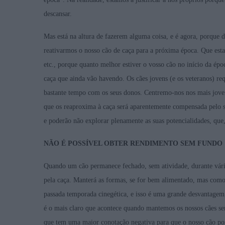
descansar.
Mas está na altura de fazerem alguma coisa, e é agora, porque 
reativarmos o nosso cão de caça para a próxima época. Que esta
etc., porque quanto melhor estiver o vosso cão no início da épo
caça que ainda vão havendo. Os cães jovens (e os veteranos) req
bastante tempo com os seus donos. Centremo-nos nos mais joven
que os reaproxima à caça será aparentemente compensada pelo 
e poderão não explorar plenamente as suas potencialidades, que
NÃO É POSSÍVEL OBTER RENDIMENTO SEM FUNDO
Quando um cão permanece fechado, sem atividade, durante vário
pela caça. Manterá as formas, se for bem alimentado, mas como n
passada temporada cinegética, e isso é uma grande desvantagem
é o mais claro que acontece quando mantemos os nossos cães se
que tem uma maior conotação negativa para que o nosso cão poss