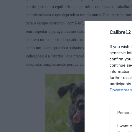
os cães perdem o equilíbrio que permite compensar o trabalho f
complementam e que dependem um do outro. Para percebermos me
para o campo querendo “comê-lo”, mas sem equilíbrio, sem medir,
sem respeitar a paragem como fazia na época passada. Outro si
Calibre12
não tem um contacto adequado com o caçador, stressado e chatead
If you wish 
como um louco quando o soltamos. Irá correr por onde quiser, q
sensitive in
indicações; é a “surdez” que precede a ânsia de fazer exercício e
confirm you
adequada, simplesmente porque vai atuar de forma irreflexiva, 
continue se
information 
further disc
participants
Downstream 
Persona
I want t