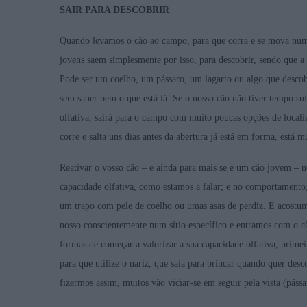
SAIR PARA DESCOBRIR
Quando levamos o cão ao campo, para que corra e se mova num te
jovens saem simplesmente por isso, para descobrir, sendo que a
Pode ser um coelho, um pássaro, um lagarto ou algo que descob
sem saber bem o que está lá. Se o nosso cão não tiver tempo suf
olfativa, sairá para o campo com muito poucas opções de local
corre e salta uns dias antes da abertura já está em forma, está 
Reativar o vosso cão – e ainda para mais se é um cão jovem – n
capacidade olfativa, como estamos a falar; e no comportamento,
um trapo com pele de coelho ou umas asas de perdiz. E acostum
nosso conscientemente num sítio específico e entramos com o cã
formas de começar a valorizar a sua capacidade olfativa, primei
para que utilize o nariz, que saia para brincar quando quer desco
fizermos assim, muitos vão viciar-se em seguir pela vista (pássa