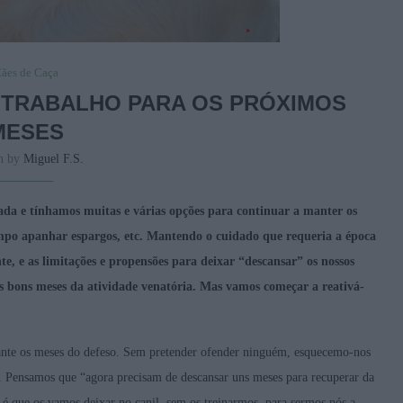
ães de Caça
 TRABALHO PARA OS PRÓXIMOS
MESES
en by
Miguel F.S.
da e tínhamos muitas e várias opções para continuar a manter os
 campo apanhar espargos, etc. Mantendo o cuidado que requeria a época
e, e as limitações e propensões para deixar “descansar” os nossos
s bons meses da atividade venatória. Mas vamos começar a reativá-
ante os meses do defeso. Sem pretender ofender ninguém, esquecemo-nos
a. Pensamos que “agora precisam de descansar uns meses para recuperar da
e é que os vamos deixar no canil, sem os treinarmos, para sermos nós a