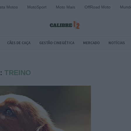
sta Motos
MotoSport
Moto Mais
OffRoad Moto
Mundo
CÃES DE CAÇA
GESTÃO CINEGÉTICA
MERCADO
NOTÍCIAS
:
TREINO