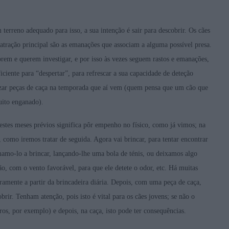
rreno adequado para isso, a sua intenção é sair para descobrir. Os cães
 atração principal são as emanações que associam a alguma possível presa.
rem e querem investigar, e por isso às vezes seguem rastos e emanações,
iciente para “despertar”, para refrescar a sua capacidade de deteção
izar peças de caça na temporada que aí vem (quem pensa que um cão que
muito enganado).
estes meses prévios significa pôr empenho no físico, como já vimos; na
 como iremos tratar de seguida. Agora vai brincar, para tentar encontrar
amo-lo a brincar, lançando-lhe uma bola de ténis, ou deixamos algo
o, com o vento favorável, para que ele detete o odor, etc. Há muitas
ramente a partir da brincadeira diária. Depois, com uma peça de caça,
brir. Tenham atenção, pois isto é vital para os cães jovens; se não o
ros, por exemplo) e depois, na caça, isto pode ter consequências.