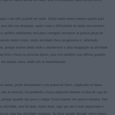
daqui a um mês já pode ser tarde. Ainda assim temos sempre opções para
 seca não vos desanime, assim como a dificuldade de andar nos terrenos,
ca, melhor rendimento terá para conseguir encontrar as poucas peças de
uerem muito treino, muita atividade física progressiva e, sobretudo,
s, porque muitos ainda estão a amadurecer e uma estagnação na atividade
seu brio e força na próxima época, mas virá também com défices grandes
, em muitos casos, ainda não se manifestaram.
s meses, perde diretamente o seu potencial físico, implicado na busca
ão se exercita, irá perdendo a força adquirida durante os dias de caça da
, porque quando sair para o campo ficará exausto em poucos minutos. Isto
m atividade, mas há mais, muito mais, algo que até é mais importante e
a ter uma boa atividade venatória. Ao ficar parado durante vários meses,