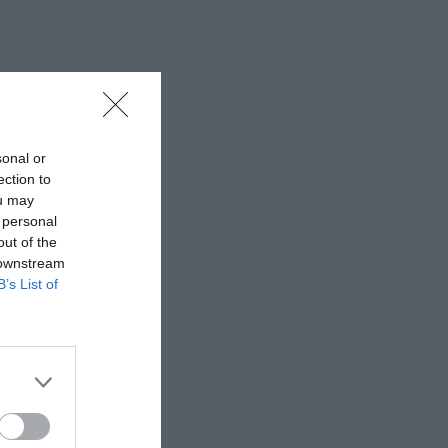
sonal or
ection to
ou may
 personal
out of the
 downstream
B’s List of