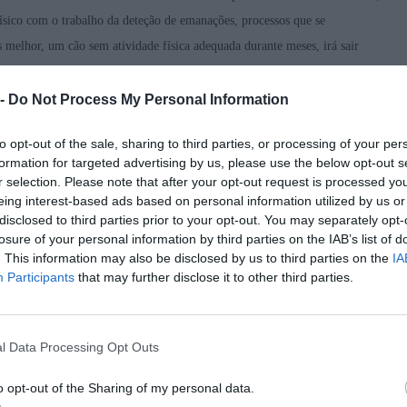
ísico com o trabalho da deteção de emanações, processos que se
lhor, um cão sem atividade física adequada durante meses, irá sair
 sem dosear. Atropelará a caça se a detetar, inclusive tentará apanhá-la,
nal claro que conhecemos bem é a “surdez”. Um cão que não exercita, que
 -
Do Not Process My Personal Information
o por estar no canil, sem poder brincar, saltar ou ir ao campo, sairá
to opt-out of the sale, sharing to third parties, or processing of your per
uer encontrar caça rapidamente e não irá sequer ligar às nossas
formation for targeted advertising by us, please use the below opt-out s
 pisar terrenos, e vai ser difícil que se volte a centrar em fazer uma busca
r selection. Please note that after your opt-out request is processed y
algo que nos desespera.
eing interest-based ads based on personal information utilized by us or
disclosed to third parties prior to your opt-out. You may separately opt-
losure of your personal information by third parties on the IAB’s list of
. This information may also be disclosed by us to third parties on the
IA
Participants
that may further disclose it to other third parties.
l Data Processing Opt Outs
o opt-out of the Sharing of my personal data.