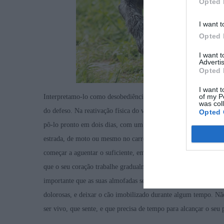
Opted 
I want t
Opted 
I want 
Advertis
Opted 
I want t
of my P
Interpretamo-lo como desobediência, quando na realidade é uma
was col
do defeso. Na reativação física do vosso cão, devem ir com von
Opted 
pô-lo pronto em dois dias, com um alto ritmo e sem umas sema
estrada, de moto ou mesmo no carro, e o cão a correr desespera
começar a aguentar o suficiente, em apenas duas ou três sema
que o seu coração trabalhe gradualmente para depois conseguir 
importante que as suas almofadas se fortaleçam porque, caso co
dolorosas, e deixar o cão imobilizado durante algum tempo. Nã
ser vivo, que sente, e que precisa de tempo para alcançar o seu 