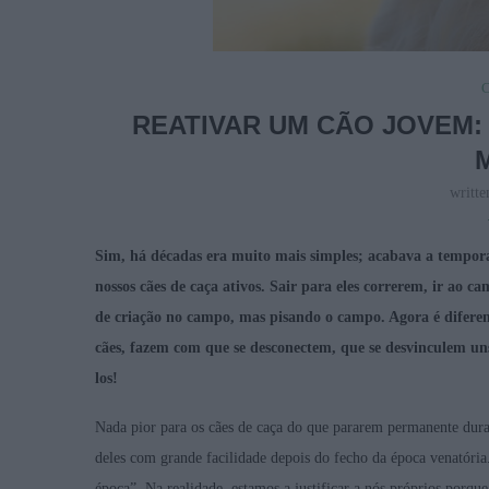
C
REATIVAR UM CÃO JOVEM:
writt
Sim, há décadas era muito mais simples; acabava a tempora
nossos cães de caça ativos. Sair para eles correrem, ir ao
de criação no campo, mas pisando o campo. Agora é diferent
cães, fazem com que se desconectem, que se desvinculem un
los!
Nada pior para os cães de caça do que pararem permanente dur
deles com grande facilidade depois do fecho da época venatóri
época”. Na realidade, estamos a justificar a nós próprios porqu