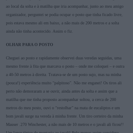
ao local da solta e à matilha que iria acompanhar, junto ao meu amigo
organizador, perguntei se podia ocupar o posto que tinha ficado livre,
pois estava mesmo ali em baixo, a não mais de 200 metros e a solta
ainda não tinha acontecido. Assim o fiz.
OLHAR PARA O POSTO
Cheguei ao posto e rapidamente observei duas veredas seguidas, uma
mesmo frente à fita que marcava o posto – onde me coloquei – e outra
a 40-50 metros à direita. Tratava-se de um posto sujo, mas na minha
(pouca!) experiência muito “palpitoso”. Não me enganei! Os tiros ali
perto não demoraram a se ouvir, ainda antes da solta e assim que a
matilha que me tinha proposto acompanhar soltou, a cerca de 200
metros do meu posto, ouvi o “restolhar” na mata de eucaliptos e um
bom javali surge na vereda à minha frente. Um tiro certeiro da minha
Mauser .270 Winchester, a não mais de 10 metros e o javali ali ficou!!
Um lance típico de montaria ao javali! Pelo menos assim considero,