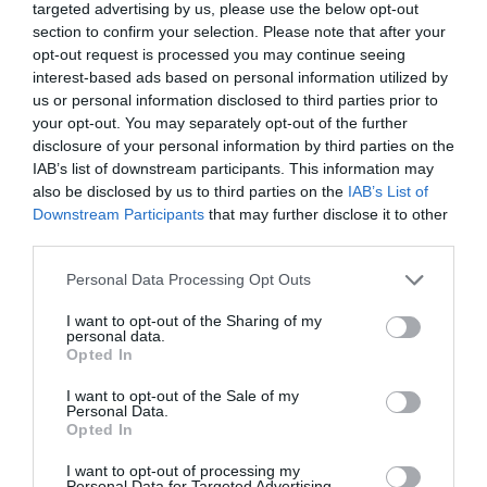
targeted advertising by us, please use the below opt-out
Quantas vezes perdemos a oportunidade de atirar a um bom porco por
section to confirm your selection. Please note that after your
opt-out request is processed you may continue seeing
baixarmos a nossa atenção depois de passarem as matilhas? A mim já
interest-based ads based on personal information utilized by
me aconteceu… Os javalis mais sabidos preveem o perigo e muitas
us or personal information disclosed to third parties prior to
vezes conseguem despistar os cães procurando pôr-se ao “fresco” depois
your opt-out. You may separately opt-out of the further
disclosure of your personal information by third parties on the
da confusão passar. É curioso observar como alguns javalis, talvez
IAB’s list of downstream participants. This information may
depois de saírem ilesos de várias temporadas de montarias, saem por
also be disclosed by us to third parties on the
IAB’s List of
onde menos se espera, por vezes direitos à solta das matilhas.
Downstream Participants
that may further disclose it to other
third parties.
MONTARIA MISTA
Personal Data Processing Opt Outs
Habitualmente temos um cupo e quando é de um único cervídeo só isso
I want to opt-out of the Sharing of my
personal data.
é suficiente para complicar a cabeça de muitos monteiros. Depois há
Opted In
quase sempre uma tentativa de “apanhar” a maior área de tiro possível,
I want to opt-out of the Sale of my
por vezes com uma “pequena” deslocação do local assinalado com o
Personal Data.
Opted In
número do posto e descurando uma boa passagem a poucas dezenas de
metros – além de poder quebrar a segurança desse mesmo postos. Antes
I want to opt-out of processing my
Personal Data for Targeted Advertising.