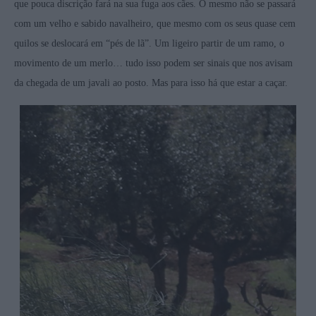
que pouca discrição fará na sua fuga aos cães. O mesmo não se passará
com um velho e sabido navalheiro, que mesmo com os seus quase cem
quilos se deslocará em “pés de lã”. Um ligeiro partir de um ramo, o
movimento de um merlo… tudo isso podem ser sinais que nos avisam
da chegada de um javali ao posto. Mas para isso há que estar a caçar.