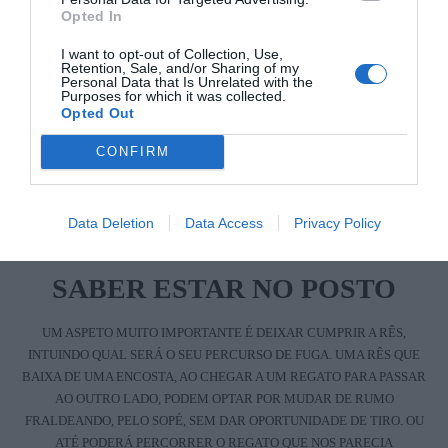
de qualquer outra consideração, devemos perceber que uma montaria
Opted In
com cervídeos tem habitualmente (atenção, a caça não é uma ciência…)
I want to opt-out of Collection, Use,
um desenrolar diferente de uma caçada aos javalis. Há com frequência
Retention, Sale, and/or Sharing of my
Personal Data that Is Unrelated with the
movimento de reses assim que se inicia a colocação dos postos,
Purposes for which it was collected.
Opted Out
inclusive de javalis devido ao passo dos cervídeos. Voltando ao cupo de
um macho, por vezes saber aguardar pela passagem do “melhor” pode
CONFIRM
nos trazer grande alegria. Se não aconteceu… paciência, o “tal” ficará
guardado para a nossa próxima montaria.
Data Deletion
Data Access
Privacy Policy
SABER ESTAR NO POSTO
UM ASPETO MUITO IMPORTANTE É DEIXAR CUMPRIR A RÊS,
INTUINDO QUAL SERÁ O SEU PERCURSO DE FUGA. UMA RÊS QUE
BAIXA DE UMA ENCOSTA, AO CHEGAR A UM REGATO PARA PASSAR
AO OUTRO LADO, PODEM OPTAR POR MUDAR DE RUMO
FRALDEANDO, PELO SOPÉ, SEM DAR OPORTUNIDADE DE TIRO. OU
ATÉ PODERÁ PERCORRER O REGATO QUE NOS PARECIA