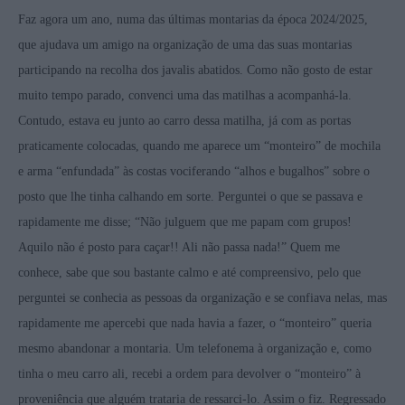
Faz agora um ano, numa das últimas montarias da época 2024/2025,
que ajudava um amigo na organização de uma das suas montarias
participando na recolha dos javalis abatidos. Como não gosto de estar
muito tempo parado, convenci uma das matilhas a acompanhá-la.
Contudo, estava eu junto ao carro dessa matilha, já com as portas
praticamente colocadas, quando me aparece um “monteiro” de mochila
e arma “enfundada” às costas vociferando “alhos e bugalhos” sobre o
posto que lhe tinha calhando em sorte. Perguntei o que se passava e
rapidamente me disse; “Não julguem que me papam com grupos!
Aquilo não é posto para caçar!! Ali não passa nada!” Quem me
conhece, sabe que sou bastante calmo e até compreensivo, pelo que
perguntei se conhecia as pessoas da organização e se confiava nelas, mas
rapidamente me apercebi que nada havia a fazer, o “monteiro” queria
mesmo abandonar a montaria. Um telefonema à organização e, como
tinha o meu carro ali, recebi a ordem para devolver o “monteiro” à
proveniência que alguém trataria de ressarci-lo. Assim o fiz. Regressado