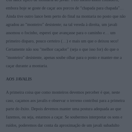
embora hoje se goste de caçar aos porcos de “chapada para chapada”…
Ainda tive outro lance bem perto do final na montaria no posto que não
agradou ao “monteiro” desistente; na tal vereda à direita, um javali
assomou o focinho, esperei que avançasse para o caminho e… um
primeiro disparo, pouco certeiro (…) e mais um que o deixou seco!
Certamente não sou “melhor caçador” (seja o que isso for) do que o
“monteiro” desistente, apenas soube olhar para o posto e manter-me a
caçar durante a montaria.
AOS JAVALIS
A primeira coisa que como monteiros devemos perceber é que, neste
caso, caçamos aos javalis e observar o terreno contribui para a primeira
parte do êxito. Depois devemos manter uma postura adequada ao que
fazemos, ou seja, estarmos a caçar. Se soubermos interpretar os sons e
ruídos, poderemos dar conta da aproximação de um javali subadulto