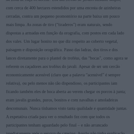
com cerca de 400 hectares estendidos por uma encosta de azinheiras
cerradas, contra um pequeno promontório na parte baixa um pouco
mais limpa. As zonas de tiro (“tiraderos”) eram naturais, sendo
dispostas a armadas em função da orografia, com postos em cada lado
dos vales. Um lugar bonito no que diz respeito ao coberto vegetal,
paisagem e disposição orográfica. Passo das ladras, dos tiros e dos
lances diretamente para o plantel de troféus, das “bocas”, como agora se
referem os caçadores aos troféus do javali. Apesar de ser um cercão
economicamente acessível (claro que a palavra “acessível” é sempre
relativa), ou pelo menos não tão dispendioso, os participantes iam
ficando também eles de boca aberta ao verem chegar os porcos à junta;
eram javalis grandes, puros, bonitos e com navalhas e amoladeiras
descomunais. Nunca tínhamos visto tanta qualidade e quantidade juntas.
A expetativa criada para ver o resultado fez com que todos os
participantes tenham aguardado pelo final – e não arrancado
imediatamente após o serviço de catering. Aquilo não tinha explicação