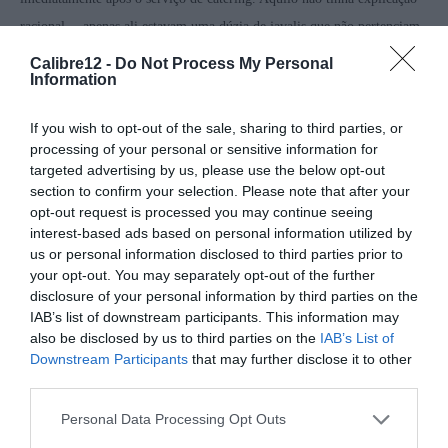
racional… apenas ali estavam uma dúzia de javalis que não pertenciam
àquele quadro de caça (um par de fêmeas e uns machotes de troféus
Calibre12 -
Do Not Process My Personal
Information
curtos), todos os restantes eram troféus no verdadeiro sentido da
palavra, “arochos” puros, de aspeto compacto e primitivo, todos iguais,
If you wish to opt-out of the sale, sharing to third parties, or
com navalhas longas, afiadas e grossas, sobre amoladeiras exuberantes e
processing of your personal or sensitive information for
curvadas, como na natureza mais virgem. Vários caçadores quiseram
targeted advertising by us, please use the below opt-out
section to confirm your selection. Please note that after your
levar a pele, para imortalizar estes magníficos exemplares de javali.
opt-out request is processed you may continue seeing
Ninguém tinha previsto aquele resultado… Meses depois as autoridades
interest-based ads based on personal information utilized by
receberam uma denúncia das zonas de caça limítrofes que o cercão
us or personal information disclosed to third parties prior to
your opt-out. You may separately opt-out of the further
estava a capturar javalis para o seu interior, com “passagens” que
disclosure of your personal information by third parties on the
permitiam a entrada e não a saída dos animais.
IAB’s list of downstream participants. This information may
also be disclosed by us to third parties on the
IAB’s List of
UM CERCÃO PREVISÍVEL
Downstream Participants
that may further disclose it to other
third parties.
Uma manhã húmida do mês de novembro, com alguma chuva a sair das
Personal Data Processing Opt Outs
nuvens baixas que víamos sobre a serra. Desde o monte da herdade