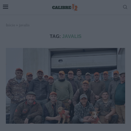
Início
»
javalis
TAG:
JAVALIS