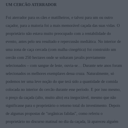
UM CERCÃO ATERRADOR
Foi aterrador para os cães e matilheiros, e talvez para um ou outro
caçador, para a maioria foi a mais memorável caçada das suas vidas. O
proprietário não estava muito preocupado com a rentabilidade do
evento, antes pelo seu resultado e repercussão mediática. No interior de
uma zona de caça cercada (com malha cinegética) foi construído um
cercão com 250 hectares onde se soltaram javalis previamente
selecionados – com sangue de leste, ouvia-se… Durante sete anos foram
selecionados os melhores exemplares dessa cruza. Naturalmente, só
podemos ter uma leve noção do que terá sido a quantidade de comida
colocada no interior do cercão durante esse período. E por isso mesmo,
o preço da caçada (alto, muito alto) era inegociável, mesmo que não
significasse para o proprietário o retorno total do investimento. Depois
de algumas propostas de “orgânicas falidas”, como referiu o
proprietário no discurso matinal no dia da caçada, lá apareceu alguém