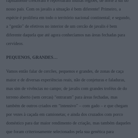
rapidamente cresceram e repovoaram muitas regiões, de norte a sul do
nosso país. Com os javalis a situação é bem diferente! Primeiro, a
espécie é prolifera em todo o território nacional continental; e segundo,
a “gestão” de efetivos no interior de um cercão de javalis é bem
diferente daquela que até agora conhecíamos nas áreas fechadas para
cervídeos.
PEQUENOS, GRANDES…
Vamos então falar de cercões, pequenos e grandes, de zonas de caça
maior e de diversas experiências reais, não de conjeturas e faladuras,
mas sim de vivências no campo; de javalis com grandes troféus de do
terreno aberto (sem cercas) “entraram” para áreas fechadas, mas
também de outros criados em “intensivo” – com gado – e que chegam
por vezes à caçada em camionetas; e ainda dos cruzados com porco
doméstico para dar maior rendimento de criação, mas também daqueles
que foram criteriosamente selecionados pela sua genética para