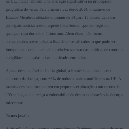
na UE, indica também uma alteração significativa na propagação
geográfica do vírus. Pela primeira vez desde 2014, o número de
Estados-Membros afetados diminuiu de 14 para 13 países. Uma das
principais notícias a este respeito foi a Suécia, que não registou
qualquer caso durante o último ano. Além disso, não foram
acrescentados novos países à lista de países afetados, o que pode ser
interpretado como um sinal do relativo sucesso das políticas de controlo
e vigilância aplicadas pelas autoridades europeias.
Apesar desta notável melhoria global, a Roménia continua a ser o
epicentro da doença, com 66% de todos os surtos notificados na UE. A
maioria destes surtos ocorreu em pequenas explorações com menos de
100 suínos, o que realça a vulnerabilidade destas explorações às doenças
infecciosas.
Já nos javalis…
A situação não se alterou substancialmente. O número de surtos de peste