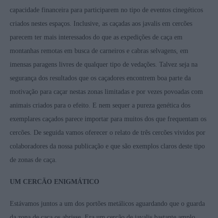
capacidade financeira para participarem no tipo de eventos cinegéticos
criados nestes espaços. Inclusive, as caçadas aos javalis em cercões
parecem ter mais interessados do que as expedições de caça em
montanhas remotas em busca de carneiros e cabras selvagens, em
imensas paragens livres de qualquer tipo de vedações. Talvez seja na
segurança dos resultados que os caçadores encontrem boa parte da
motivação para caçar nestas zonas limitadas e por vezes povoadas com
animais criados para o efeito. E nem sequer a pureza genética dos
exemplares caçados parece importar para muitos dos que frequentam os
cercões. De seguida vamos oferecer o relato de três cercões vividos por
colaboradores da nossa publicação e que são exemplos claros deste tipo
de zonas de caça.
UM CERCÃO ENIGMÁTICO
Estávamos juntos a um dos portões metálicos aguardando que o guarda
da zona de caça os abrisse. Era um cercão de javalis bastante amplo,