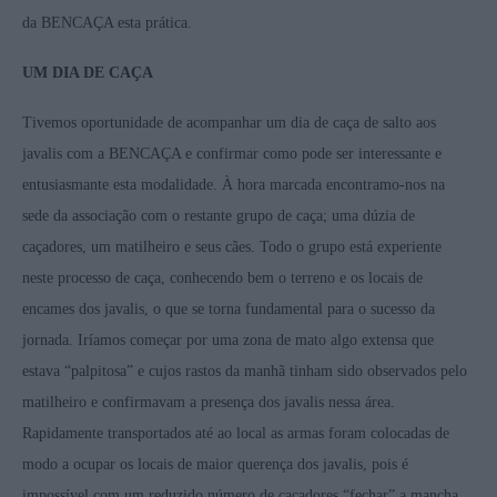
da BENCAÇA esta prática.
UM DIA DE CAÇA
Tivemos oportunidade de acompanhar um dia de caça de salto aos
javalis com a BENCAÇA e confirmar como pode ser interessante e
entusiasmante esta modalidade. À hora marcada encontramo-nos na
sede da associação com o restante grupo de caça; uma dúzia de
caçadores, um matilheiro e seus cães. Todo o grupo está experiente
neste processo de caça, conhecendo bem o terreno e os locais de
encames dos javalis, o que se torna fundamental para o sucesso da
jornada. Iríamos começar por uma zona de mato algo extensa que
estava “palpitosa” e cujos rastos da manhã tinham sido observados pelo
matilheiro e confirmavam a presença dos javalis nessa área.
Rapidamente transportados até ao local as armas foram colocadas de
modo a ocupar os locais de maior querença dos javalis, pois é
impossível com um reduzido número de caçadores “fechar” a mancha.