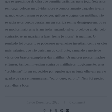
que se aproximou da cifra que permitia participar neste jogo. Sete anos
sem caçar colocavam dúvidas sobre o comportamento daqueles javalis
quando encontrassem os podengos, grifons e dogues das matilhas; não
se sabia se os porcos desatariam em corrida sem se desagruparem, ou se
os machos maiores se iriam isolar tentando salvar o pelo ou ainda, pelo
contrário, se arrancariam a fazer frente (e mossa) às matilhas. O
resultado foi o caos… os poderosos navalheiros investiam contra os cães
mais valentes, que não desistiam do confronto, causando a morte de
vários dos bravos exemplares das matilhas. Os maiores porcos, machos
e fêmeas, também investiam contra os matilheiros. Logicamente, estes
“problemas” foram esquecidos por aqueles que na junta olhavam para o
quadro de caça e murmuravam “ouro, ouro, ouro…”. Nem foi preciso
abrir-lhes a boca.
19 de Dezembro, 2025
0 comment