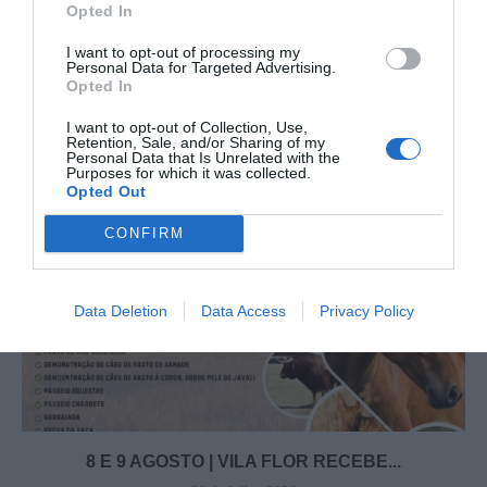
Opted In
XXXV ENCONTRO VENATÓRIO EM MIRANDELA
I want to opt-out of processing my
Personal Data for Targeted Advertising.
Opted In
YOU MAY ALSO LIKE
I want to opt-out of Collection, Use,
Retention, Sale, and/or Sharing of my
Personal Data that Is Unrelated with the
Purposes for which it was collected.
Opted Out
CONFIRM
Data Deletion
Data Access
Privacy Policy
8 E 9 AGOSTO | VILA FLOR RECEBE...