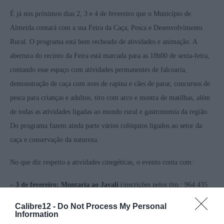
É já nos próximos dias 2, 3 e 4 de fevereiro que o Município de
Almeida contará com a sua Feira da Caça, Pesca e Desenvolvimento
Rural. O programa está bem recheado de atividades e animação. A
abertura do recinto da Feira está marcada para as 18h00 de sexta-feira,
contando esse espaço com atividades permanentes de falcoaria,
demonstração de caça com aves de rapina e cães de parar, concursos de
pesca para crianças e adultos, tiro com arco e mostra de matilhas, além
de todas as atividades ligadas ao mundo rural e gastronomia da região.
Do programa fazem ainda parte vários colóquios ligados ao setor da
caça e conservação da natureza.
No que diz respeito a atividades cinegéticas, o evento conta com:
– 3 de fevereiro; Montaria ao Javali
(inscrições pelos tlm.: 964 435
455 / 965 870 324)
Calibre12 -
Do Not Process My Personal
Information
– 4 de fevereiro; Largada de Perdizes
(inscrições pelos tlm.: 919 868