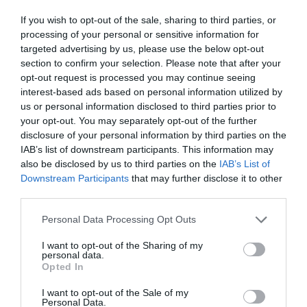
690 / 966 794 965).
If you wish to opt-out of the sale, sharing to third parties, or
processing of your personal or sensitive information for
targeted advertising by us, please use the below opt-out
section to confirm your selection. Please note that after your
ALMEIDA
FEIRA DE CAÇA
opt-out request is processed you may continue seeing
interest-based ads based on personal information utilized by
us or personal information disclosed to third parties prior to
your opt-out. You may separately opt-out of the further
0 comment
0
disclosure of your personal information by third parties on the
IAB’s list of downstream participants. This information may
also be disclosed by us to third parties on the
IAB’s List of
REDAÇÃO
Downstream Participants
that may further disclose it to other
third parties.
Personal Data Processing Opt Outs
I want to opt-out of the Sharing of my
personal data.
previous post
Opted In
BLASER R8 SILENCE; MAIS EFICAZ
I want to opt-out of the Sale of my
next post
Personal Data.