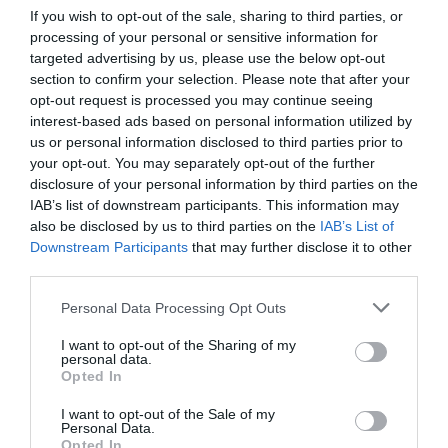
If you wish to opt-out of the sale, sharing to third parties, or
processing of your personal or sensitive information for
targeted advertising by us, please use the below opt-out
section to confirm your selection. Please note that after your
opt-out request is processed you may continue seeing
interest-based ads based on personal information utilized by
O arranque foi dado pelo Vítor Pitti que junto ao “seu” combro
us or personal information disclosed to third parties prior to
derrubou a primeira peça; um belo pato-real. Ou seria um pato-
your opt-out. You may separately opt-out of the further
disclosure of your personal information by third parties on the
presidencial?
IAB’s list of downstream participants. This information may
also be disclosed by us to third parties on the
IAB’s List of
Entrados no canteiro imediatamente os pássaros começaram a levantar,
Downstream Participants
that may further disclose it to other
mas não dando grandes hipóteses de tiro. Mas com um dia de magnífica
third parties.
visibilidade facilmente confirmámos que pousavam no canteiro
Personal Data Processing Opt Outs
seguinte. “Vamos com calma e passar para o canteiro seguinte.” –
alguém delineou a estratégia.
I want to opt-out of the Sharing of my
personal data.
Opted In
I want to opt-out of the Sale of my
Personal Data.
Opted In