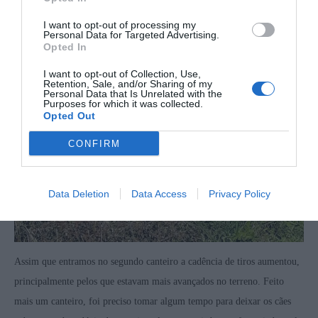
I want to opt-out of processing my
Personal Data for Targeted Advertising.
Opted In
I want to opt-out of Collection, Use,
Retention, Sale, and/or Sharing of my
Personal Data that Is Unrelated with the
Purposes for which it was collected.
Opted Out
CONFIRM
Data Deletion
Data Access
Privacy Policy
Assim que entramos no segundo canteiro a cadência de tiros aumentou,
principalmente pelos que estavam mais avançados no terreno. Feito
mais um canteiro, foi preciso tomar algum tempo para deixar os cães