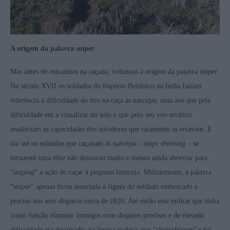
A origem da palavra
sniper
Mas antes de entrarmos na caçada, voltamos à origem da palavra
sniper
.
No século XVII os soldados do Império Britânico na India faziam
referência à dificuldade do tiro na caça às narcejas, uma ave que pela
dificuldade em a visualizar no solo e que pelo seu voo errático
enalteciam as capacidades dos atiradores que raramente as erravam. E
daí até os soldados que caçavam às narcejas –
snipe shooting
– se
tornarem uma elite não demorou muito e menos ainda abreviar para
“
sniping
” a ação de caçar à pequena limícola. Militarmente, a palavra
“
sniper
” apenas ficou associada à figura do soldado emboscado e
preciso nos seus disparos cerca de 1820. Até então esse militar que tinha
como função eliminar inimigos com disparos precisos e de elevada
dificuldade era designado, na língua inglesa, por “
sharpshooter
” e foi