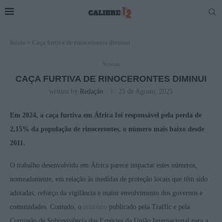
Início
»
Caça furtiva de rinocerontes diminui
Notícias
CAÇA FURTIVA DE RINOCERONTES DIMINUI
written by
Redação
25 de Agosto, 2025
Em 2024, a caça furtiva em África foi responsável pela perda de
2,15% da população de rinocerontes, o número mais baixo desde
2011.
O trabalho desenvolvido em África parece impactar estes números,
nomeadamente, em relação às medidas de proteção locais que têm sido
adotadas, reforço da vigilância e maior envolvimento dos governos e
comunidades. Contudo, o
relatório
publicado pela Traffic e pela
Comissão de Sobrevivência das Espécies da União Internacional para a