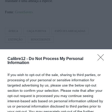
realidade e uma ameaça à espécie.
Fonte:
GreenSavers
ÁFRICA
CAÇA FURTIVA
ESPÉCIES AMEAÇADAS
EXTINÇÃO
RINOCERONTE
Calibre12 -
Do Not Process My Personal
0 comment
0
Information
If you wish to opt-out of the sale, sharing to third parties, or
REDAÇÃO
processing of your personal or sensitive information for
targeted advertising by us, please use the below opt-out
section to confirm your selection. Please note that after your
opt-out request is processed you may continue seeing
interest-based ads based on personal information utilized by
us or personal information disclosed to third parties prior to
previous post
your opt-out. You may separately opt-out of the further