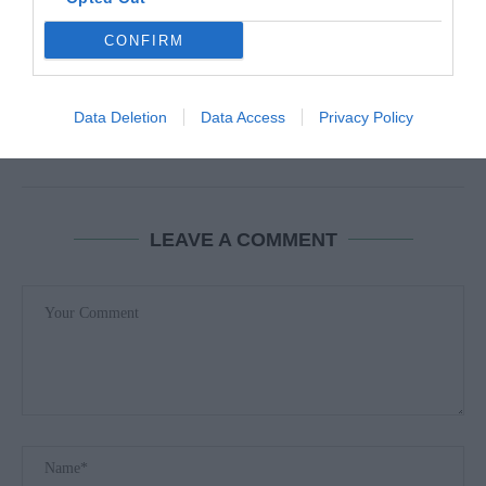
CONFIRM
8 E 9 AGOSTO | VILA FLOR RECEBE...
29 de Julho, 2026
Data Deletion
Data Access
Privacy Policy
LEAVE A COMMENT