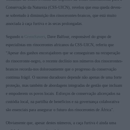
Conservação da Natureza (CSS-UICN), revelou que essa queda deveu-
se sobretudo à diminuição dos rinocerontes-brancos, que está muito
associada à caça furtiva e às secas prolongadas.
Segundo o
GreenSavers
, Dave Balfour, responsável do grupo de
especialistas em rinocerontes africanos da CSS-UICN, referiu que
“Apesar dos ganhos encorajadores que se conseguiram na recuperação
do rinoceronte-negro, o recente declínio nos números dos rinocerontes-
brancos recorda-nos dolorosamente que o progresso da conservação
continua frágil. O sucesso duradouro depende não apenas de uma forte
proteção, mas também de abordagens integradas de gestão que incluam
e empoderem os povos locais. Esforços de conservação alicerçados na
custódia local, na partilha de benefícios e na governança colaborativa
são essenciais para assegurar o futuro dos rinocerontes de África”.
Obviamente que, apesar destes números, a caça furtiva é ainda uma