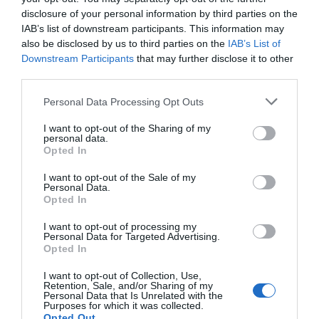
11 A 14 SET | FECIEX – FEIRA DA CAÇA, PESCA E
disclosure of your personal information by third parties on the
NATUREZA IBÉRICA
IAB’s list of downstream participants. This information may
also be disclosed by us to third parties on the
IAB’s List of
next post
Downstream Participants
that may further disclose it to other
8 CONSELHOS PARA CAÇAR UM VEADO NA BRAMA SEM
third parties.
STRESSES
Personal Data Processing Opt Outs
I want to opt-out of the Sharing of my
YOU MAY ALSO LIKE
personal data.
Opted In
I want to opt-out of the Sale of my
Personal Data.
Opted In
I want to opt-out of processing my
Personal Data for Targeted Advertising.
Opted In
I want to opt-out of Collection, Use,
Retention, Sale, and/or Sharing of my
Personal Data that Is Unrelated with the
Purposes for which it was collected.
Opted Out