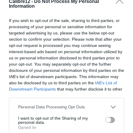
1 A 7 DEZ | SEMANA DA CAÇA (VILA VIÇOSA)
Calibre12 -
Do Not Process My Personal
Information
next post
FRANÇA PROPÕE LEI PARA AUMENTAR A SEGURANÇA NA
If you wish to opt-out of the sale, sharing to third parties, or
CAÇA
processing of your personal or sensitive information for
targeted advertising by us, please use the below opt-out
section to confirm your selection. Please note that after your
YOU MAY ALSO LIKE
opt-out request is processed you may continue seeing
interest-based ads based on personal information utilized by
us or personal information disclosed to third parties prior to
your opt-out. You may separately opt-out of the further
disclosure of your personal information by third parties on the
IAB’s list of downstream participants. This information may
also be disclosed by us to third parties on the
IAB’s List of
Downstream Participants
that may further disclose it to other
third parties.
Personal Data Processing Opt Outs
I want to opt-out of the Sharing of my
personal data.
Opted In