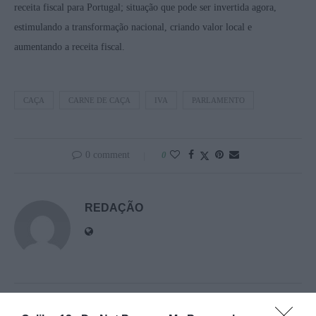
receita fiscal para Portugal; situação que pode ser invertida agora,
estimulando a transformação nacional, criando valor local e
aumentando a receita fiscal.
CAÇA
CARNE DE CAÇA
IVA
PARLAMENTO
0 comment
0
REDAÇÃO
previous post