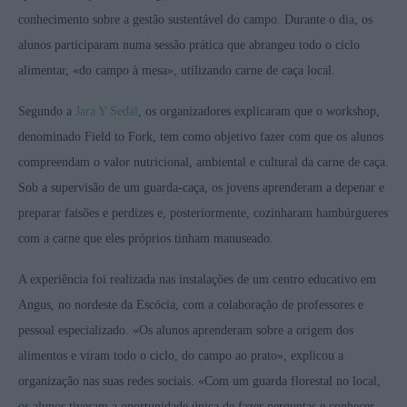
conhecimento sobre a gestão sustentável do campo. Durante o dia, os
alunos participaram numa sessão prática que abrangeu todo o ciclo
alimentar, «do campo à mesa», utilizando carne de caça local.
Segundo a
Jara Y Sedal
, os organizadores explicaram que o workshop,
denominado Field to Fork, tem como objetivo fazer com que os alunos
compreendam o valor nutricional, ambiental e cultural da carne de caça.
Sob a supervisão de um guarda-caça, os jovens aprenderam a depenar e
preparar faisões e perdizes e, posteriormente, cozinharam hambúrgueres
com a carne que eles próprios tinham manuseado.
A experiência foi realizada nas instalações de um centro educativo em
Angus, no nordeste da Escócia, com a colaboração de professores e
pessoal especializado. «Os alunos aprenderam sobre a origem dos
alimentos e viram todo o ciclo, do campo ao prato», explicou a
organização nas suas redes sociais. «Com um guarda florestal no local,
os alunos tiveram a oportunidade única de fazer perguntas e conhecer