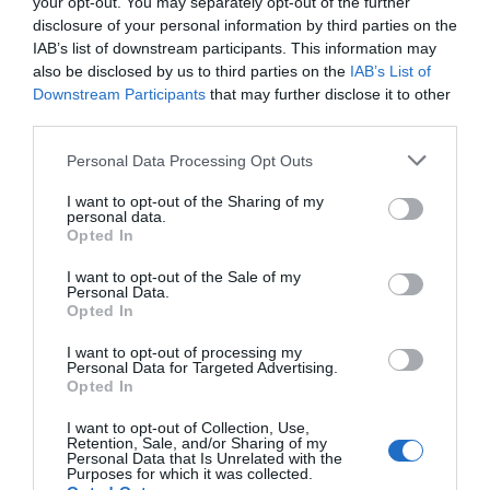
your opt-out. You may separately opt-out of the further
previous post
disclosure of your personal information by third parties on the
15 E 16 NOV | XVI FEIRA DA PERDIZ
IAB’s list of downstream participants. This information may
also be disclosed by us to third parties on the
IAB’s List of
next post
Downstream Participants
that may further disclose it to other
AÍ VAI A LEBRE!
third parties.
Personal Data Processing Opt Outs
YOU MAY ALSO LIKE
I want to opt-out of the Sharing of my
personal data.
Opted In
I want to opt-out of the Sale of my
Personal Data.
Opted In
I want to opt-out of processing my
Personal Data for Targeted Advertising.
Opted In
I want to opt-out of Collection, Use,
Retention, Sale, and/or Sharing of my
Personal Data that Is Unrelated with the
Purposes for which it was collected.