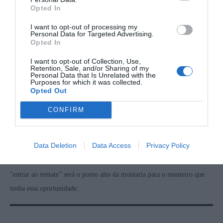
Opted In
I want to opt-out of processing my
Personal Data for Targeted Advertising.
Opted In
I want to opt-out of Collection, Use,
Retention, Sale, and/or Sharing of my
Princípios éticos
Personal Data that Is Unrelated with the
Purposes for which it was collected.
Opted Out
A tradição da montaria na Península Ibérica obedece a princípios éticos
muito específicos, assentes numa tradição venatória e muito pouco em
CONFIRM
critérios de gestão cinegética. Por exemplo, nunca caberia na cabeça de
um caçador germânico assistir a um agarre com uma faca de remate…
Data Deletion
Data Access
Privacy Policy
antes com arma de fogo e muita cautela, para salvaguardar os cães e
rapidamente acabar com a vida da rês agarrada. Na nossa cultura ibérica
“entrar ao remate” será o ponto alto da montaria para o monteiro que
tenha essa oportunidade.