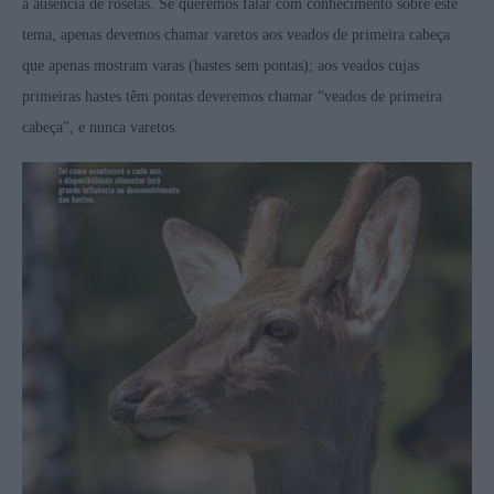
a ausência de rosetas. Se queremos falar com conhecimento sobre este
tema, apenas devemos chamar varetos aos veados de primeira cabeça
que apenas mostram varas (hastes sem pontas); aos veados cujas
primeiras hastes têm pontas deveremos chamar “veados de primeira
cabeça”, e nunca varetos.