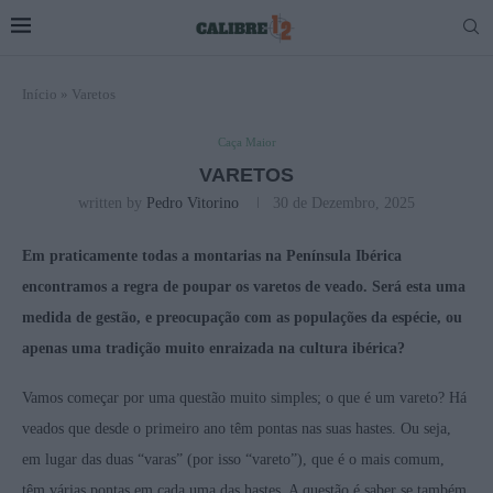
Início
»
Varetos
Caça Maior
VARETOS
written by
Pedro Vitorino
30 de Dezembro, 2025
Em praticamente todas a montarias na Península Ibérica
encontramos a regra de poupar os varetos de veado. Será esta uma
medida de gestão, e preocupação com as populações da espécie, ou
apenas uma tradição muito enraizada na cultura ibérica?
Vamos começar por uma questão muito simples; o que é um vareto? Há
veados que desde o primeiro ano têm pontas nas suas hastes. Ou seja,
em lugar das duas “varas” (por isso “vareto”), que é o mais comum,
têm várias pontas em cada uma das hastes. A questão é saber se também