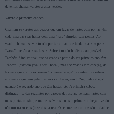
devemos chamar varetos a estes veados.
Vareto e primeira cabeça
Chamam-se varetos aos veados que em lugar de hastes com pontas têm
cada uma das suas hastes com uma “vara” simples, sem pontas. Ao
veado, chama- -se vareto não por ter um ano de idade, mas sim pelas
“varas” que são as suas hastes. Sobre isto não há discussao possível.
Também é indiscutível que os veados a partir do seu primeiro ano têm
“cabeça” (existem javalis sem “boca”, mas não veados sem cabeça), de
forma a que com a expressão “primeira cabeça” nos estamos a referir
aos veados que têm pela primeira vez hastes, sendo “segunda cabeça”
quando é o segundo ano que têm hastes, etc. A primeira cabeça
distingue- -se das seguintes por carecer de rosetas. Tenham hastes com
mais pontas ou simplesmente as “varas”, na sua primeira cabeça o veado
não mostra rosetas (base das hastes). Os elementos comuns são a idade e