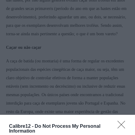
das hastes, por isso alguns gestores evitam caçar bons troféus em anos
de grandes secas primaveris (período do ano em que as hastes estão em
desenvolvimento), preferindo aguardar um ano, ou dois, se necessário,
para que os exemplares desenvolvam melhores troféus. Sendo assim,
torna-se ainda mais pertinente a questão; o que é um bom vareto?
Caçar ou não caçar
A caça de batida (ou montaria) é uma forma de regular os excedentes
populacionais das espécies cinegéticas de caça maior, ou seja, têm um
claro objetivo de controlar efetivos de forma a manter populações
estáveis (sem incremento ou decréscimo) ou inclusive de reduzir essas
mesmas populações. Os únicos países onde encontramos a tradicional
interdição para caça de exemplares jovens são Portugal e Espanha. No
resto da Europa, onde existe uma maior experiência de gestão das
espécies cinegéticas de caça maior, a caça de batida é bastante
Calibre12 -
Do Not Process My Personal
direcionada aos exemplares mais jovens; crias e juvenis. Os critérios são
Information