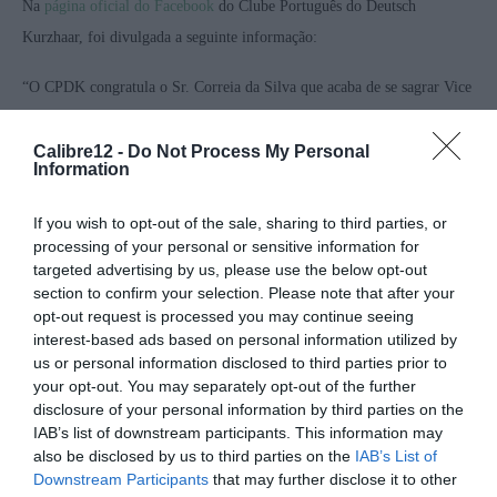
Na
página oficial do Facebook
do Clube Português do Deutsch
Kurzhaar, foi divulgada a seguinte informação:
“O CPDK congratula o Sr. Correia da Silva que acaba de se sagrar Vice
Campeão Individual no Campeonato do Mundo de Caça Prática, em
Rugvica, Croácia.
Calibre12 -
Do Not Process My Personal
Information
Mercê dos resultados obtidos pelos exemplares conduzidos pelo Sr.
If you wish to opt-out of the sale, sharing to third parties, or
Correia da Silva, Portugal vence a referida competição, tornando-se
processing of your personal or sensitive information for
Campeão do Mundo de Caça Prática 2024 por equipas.
targeted advertising by us, please use the below opt-out
section to confirm your selection. Please note that after your
Muitos parabéns ao nosso Sócio, aos proprietários e ao criador do
opt-out request is processed you may continue seeing
interest-based ads based on personal information utilized by
Newton dit Issac da Bravura e do Reeves dor Keanu da Bravura!”
us or personal information disclosed to third parties prior to
your opt-out. You may separately opt-out of the further
disclosure of your personal information by third parties on the
IAB’s list of downstream participants. This information may
also be disclosed by us to third parties on the
IAB’s List of
Downstream Participants
that may further disclose it to other