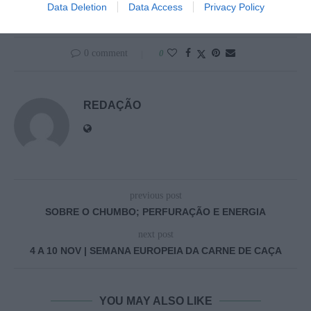
Data Deletion
Data Access
Privacy Policy
0 comment
0
REDAÇÃO
previous post
SOBRE O CHUMBO; PERFURAÇÃO E ENERGIA
next post
4 A 10 NOV | SEMANA EUROPEIA DA CARNE DE CAÇA
YOU MAY ALSO LIKE