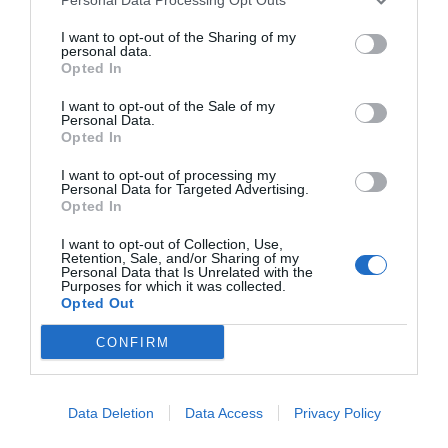
EM RESUMO
I want to opt-out of the Sharing of my
personal data.
Opted In
DEVIDO À URBANIZAÇÃO, DETETOUSE UMA DIMINUIÇÃO NAS
ROTAS DE REGRESSO DA CODORNIZ COM LATITUDES
I want to opt-out of the Sale of my
Personal Data.
CRESCENTES E PAISAGENS ANTROPOGÉNICAS. DE ACORDO COM
Opted In
ESTES FACTOS, A ECOLOGIA GLOBAL NECESSITA DE
COMPREENDER MELHOR OS EFEITOS DO AMBIENTE CONSTRUÍDO
I want to opt-out of processing my
Personal Data for Targeted Advertising.
NAS INTERAÇÕES ENTRE OS HUMANOS E VIDA SELVAGEM.
Opted In
I want to opt-out of Collection, Use,
Retention, Sale, and/or Sharing of my
Personal Data that Is Unrelated with the
Purposes for which it was collected.
Opted Out
ANIMAIS
CAÇA
CODORNIZ
GESTÃO CINEGÉTICA
POPULAÇÕES
CONFIRM
Data Deletion
Data Access
Privacy Policy
0 comment
0