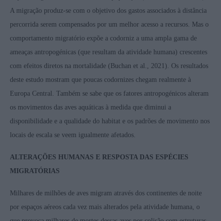
A migração produz-se com o objetivo dos gastos associados à distância
percorrida serem compensados por um melhor acesso a recursos. Mas o
comportamento migratório expõe a codorniz a uma ampla gama de
ameaças antropogénicas (que resultam da atividade humana) crescentes
com efeitos diretos na mortalidade (Buchan et al., 2021). Os resultados
deste estudo mostram que poucas codornizes chegam realmente à
Europa Central. Também se sabe que os fatores antropogénicos alteram
os movimentos das aves aquáticas à medida que diminui a
disponibilidade e a qualidade do habitat e os padrões de movimento nos
locais de escala se veem igualmente afetados.
ALTERAÇÕES HUMANAS E RESPOSTA DAS ESPÉCIES
MIGRATÓRIAS
Milhares de milhões de aves migram através dos continentes de noite
por espaços aéreos cada vez mais alterados pela atividade humana, o
que provoca milhares de mortes dessas aves por colisão com estruturas