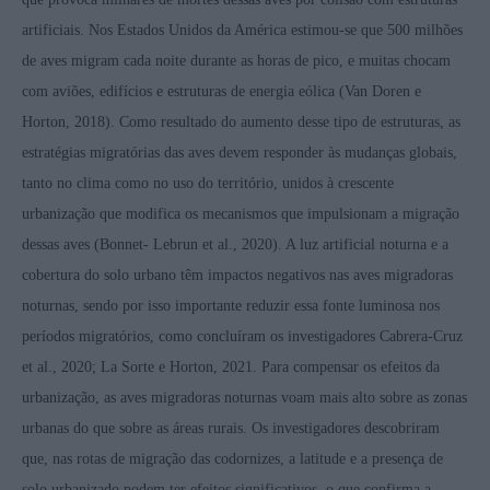
artificiais. Nos Estados Unidos da América estimou-se que 500 milhões
de aves migram cada noite durante as horas de pico, e muitas chocam
com aviões, edifícios e estruturas de energia eólica (Van Doren e
Horton, 2018). Como resultado do aumento desse tipo de estruturas, as
estratégias migratórias das aves devem responder às mudanças globais,
tanto no clima como no uso do território, unidos à crescente
urbanização que modifica os mecanismos que impulsionam a migração
dessas aves (Bonnet- Lebrun et al., 2020). A luz artificial noturna e a
cobertura do solo urbano têm impactos negativos nas aves migradoras
noturnas, sendo por isso importante reduzir essa fonte luminosa nos
períodos migratórios, como concluíram os investigadores Cabrera-Cruz
et al., 2020; La Sorte e Horton, 2021. Para compensar os efeitos da
urbanização, as aves migradoras noturnas voam mais alto sobre as zonas
urbanas do que sobre as áreas rurais. Os investigadores descobriram
que, nas rotas de migração das codornizes, a latitude e a presença de
solo urbanizado podem ter efeitos significativos, o que confirma a