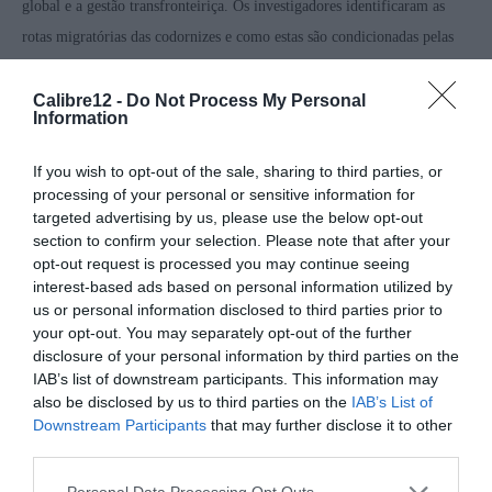
global e a gestão transfronteiriça. Os investigadores identificaram as
rotas migratórias das codornizes e como estas são condicionadas pelas
zonas de solo urbanizado. A crescente presença de solo urbano tem
consequências na perda das rotas migratórias. Este problema não é fácil
Calibre12 -
Do Not Process My Personal
Information
de reverter e atualmente representa a maior ameaça para a
biodiversidade global. O crescimento económico tem custos ecológicos
If you wish to opt-out of the sale, sharing to third parties, or
em termos de qualidade de vida, saúde pública, serviços ecossistémicos
processing of your personal or sensitive information for
targeted advertising by us, please use the below opt-out
e de perda de biodiversidade. Devido aos espaços urbanos
section to confirm your selection. Please note that after your
representarem ameaças potenciais à migração da vida silvestre e
opt-out request is processed you may continue seeing
também ao aumento da probabilidade de fatores patogénicos,
interest-based ads based on personal information utilized by
us or personal information disclosed to third parties prior to
necessitamos de decisões políticas e de gestão que harmonizem
your opt-out. You may separately opt-out of the further
adequadamente o desenvolvimento e a conservação ecológica, tendo em
disclosure of your personal information by third parties on the
conta a vulnerabilidade da saúde e das interações dinâmicas entre a
IAB’s list of downstream participants. This information may
also be disclosed by us to third parties on the
IAB’s List of
biodiversidade e os ecossistemas, serviços e crescimento da população
Downstream Participants
that may further disclose it to other
humana.
third parties.
Personal Data Processing Opt Outs