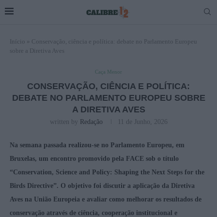
Início
»
Conservação, ciência e política: debate no Parlamento Europeu
sobre a Diretiva Aves
Caça Menor
CONSERVAÇÃO, CIÊNCIA E POLÍTICA:
DEBATE NO PARLAMENTO EUROPEU SOBRE
A DIRETIVA AVES
written by
Redação
11 de Junho, 2026
Na semana passada realizou-se no Parlamento Europeu, em
Bruxelas, um encontro promovido pela FACE sob o título
“Conservation, Science and Policy: Shaping the Next Steps for the
Birds Directive”. O objetivo foi discutir a aplicação da Diretiva
Aves na União Europeia e avaliar como melhorar os resultados de
conservação através de ciência, cooperação institucional e