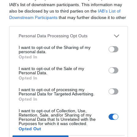
IAB’s list of downstream participants. This information may
CAÇA
CAÇA MENOR
DIRETIVA AVES
FACE
also be disclosed by us to third parties on the
IAB’s List of
Downstream Participants
that may further disclose it to other
PARLAMENTO EUROPEU
third parties.
Personal Data Processing Opt Outs
0 comment
0
I want to opt-out of the Sharing of my
personal data.
Opted In
REDAÇÃO
I want to opt-out of the Sale of my
Personal Data.
Opted In
I want to opt-out of processing my
Personal Data for Targeted Advertising.
Opted In
previous post
I want to opt-out of Collection, Use,
O MEU CÃO PAROU A PEÇA DE CAÇA! E AGORA, COMO
Retention, Sale, and/or Sharing of my
Personal Data that Is Unrelated with the
DEVEMOS ENTRAR AO LANCE?
Purposes for which it was collected.
Opted Out
next post
CAMPEONATO DE ILHA DE STº HUBERTO – SÉRIE