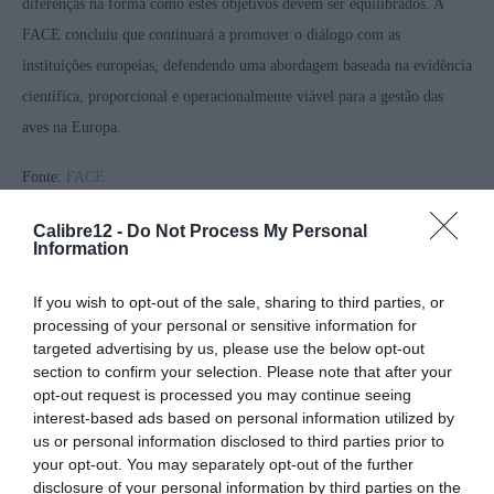
diferenças na forma como estes objetivos devem ser equilibrados. A
FACE concluiu que continuará a promover o diálogo com as
instituições europeias, defendendo uma abordagem baseada na evidência
científica, proporcional e operacionalmente viável para a gestão das
aves na Europa.
Fonte:
FACE
Calibre12 -
Do Not Process My Personal
Information
If you wish to opt-out of the sale, sharing to third parties, or
processing of your personal or sensitive information for
targeted advertising by us, please use the below opt-out
section to confirm your selection. Please note that after your
opt-out request is processed you may continue seeing
interest-based ads based on personal information utilized by
us or personal information disclosed to third parties prior to
your opt-out. You may separately opt-out of the further
disclosure of your personal information by third parties on the